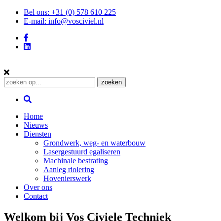
Bel ons: +31 (0) 578 610 225
E-mail: info@vosciviel.nl
Zoeken:
zoeken
Home
Nieuws
Diensten
Grondwerk, weg- en waterbouw
Lasergestuurd egaliseren
Machinale bestrating
Aanleg riolering
Hovenierswerk
Over ons
Contact
Welkom bij Vos Civiele Techniek